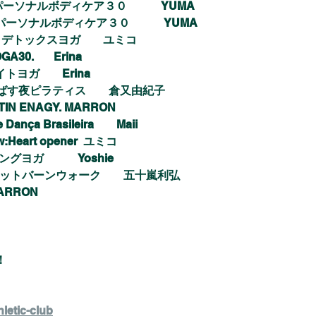
🌹♡タイ古式パーソナルボディケア３０　　　YUMA
🌹♡タイ古式パーソナルボディケア３０　
　　YUMA
リデトックスヨガ　　ユミコ
30.       Erina
イトヨガ　
　Erina　
して伸ばす夜ピラティス　　倉又由紀子
LATIN ENAGY. MARRON
e Dança Brasileira　　Maii
om Flow:Heart opener  ユミコ
ョニングヨガ　　　Yoshie
NOG ファットバーンウォーク　　五十嵐利弘
MARRON
！
hletic-club