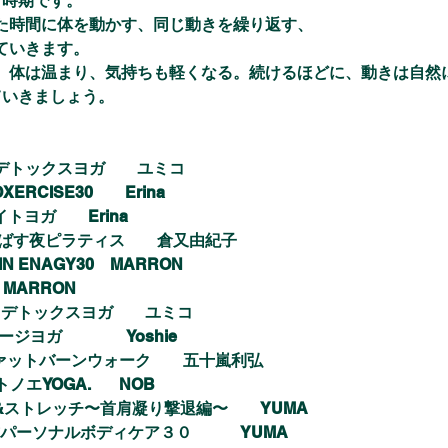
く時期です。
た時間に体を動かす、同じ動きを繰り返す、
ていきます。
、体は温まり、気持ちも軽くなる。続けるほどに、動きは自然
ていきましょう。
デトックスヨガ　　ユミコ
ERCISE30        Erina
イトヨガ　
　Erina
ばす夜ピラティス　　倉又由紀子
ATIN ENAGY30    MARRON
   MARRON
リデトックスヨガ　　ユミコ
ージヨガ　
　　　Yoshie
ァットバーンウォーク　　五十嵐利弘
トノエYOGA.       NOB
30  🌹♡ケアヨガ&ストレッチ〜首肩凝り撃退編〜　　YUMA
♡タイ古式パーソナルボディケア３０　　　YUMA