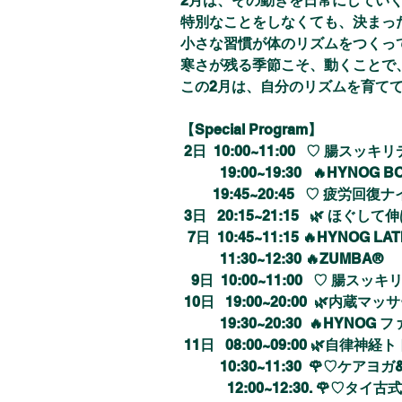
2月は、その動きを日常にしてい
特別なことをしなくても、決まっ
小さな習慣が体のリズムをつくっ
寒さが残る季節こそ、動くことで
この2月は、自分のリズムを育て
【Special Program】
 2日  10:00~11:00   ♡ 
腸スッキリ
　　   19:00~19:30   🔥HYNOG BOX
         19:45~20:45   ♡ 
疲労回復ナ
 3日   20:15~21:15   🌿 
ほぐして伸
  7日  10:45~11:15 🔥HYNOG L
　　   11:30~12:30 🔥ZUMBA®︎   
   9日 
10:00~11:00   ♡ 
腸スッキ
 10日   19:00~20:00  🌿
内蔵マッサ
           19:30~20:30  🔥HYNOG 
フ
 11日   08:00~09:00 🌿自律神経ト
           10:30~11:
　　     12:00~12:30. 