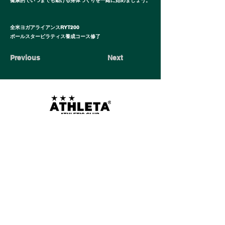
健康的でいつまでも動ける身体づくりを一緒に始めましょう。
全米ヨガアライアンスRYT200
ポールスターピラティス養成コース修了
Previous
Next
会員規約
個人情報の取り扱いについて
サイトご利用の注意
特定商法取引法に基づく表示
プライバシーポリシー