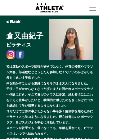
< Back
倉又由紀子
ピラティス
私は運動やスポーツ競技が好きではなく、体育の授業やマラソ
ン大会、部活動などどうしたら参加しなくていいのかばかりを
考えて過ごす子供でした。
体を動かすことから無縁になりそのまま大人になりました。
子供に手がかからなくなった頃に友人に誘われスポーツクラブ
へ体験に行き、そこでヨガのクラスに参加、終わる頃にはこれ
を伝える仕事がしたいと、瞬間的に感じたのをきっかけにヨガ
を継続して学び指導するようになりました。
ヨガだけでは体の事がわからない事も多く解剖学を知るために
ピラティスも学ぶようになりました。現在は都内のスポーツク
ラブ、ヨガスタジオを中心に活動しています。
スポーツが苦手でも、母になっても、年齢を重ねても、ピラテ
ィスはいつでも始められます。