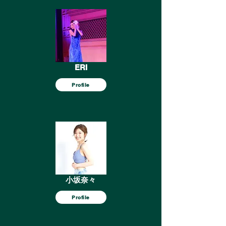
ERI
Profile
小坂奈々
Profile