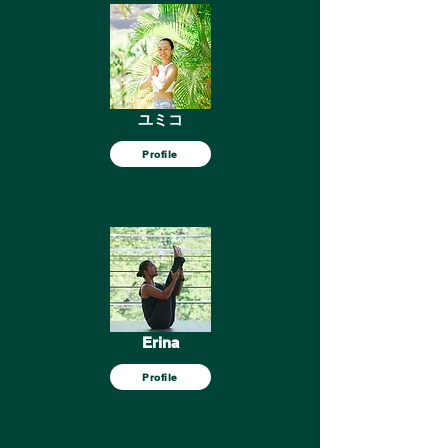
ユミコ
Profile
Erina
Profile