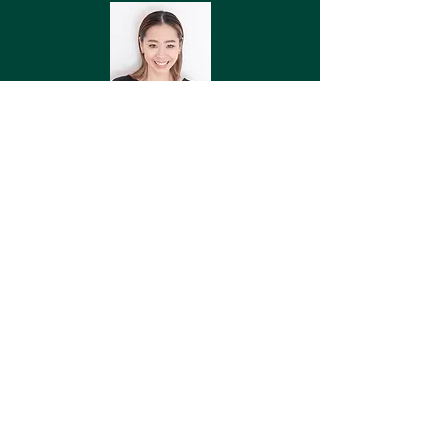
KACO
Profile
HITOMI
Profile