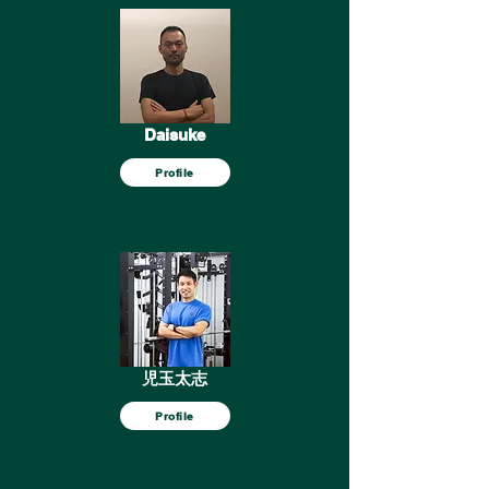
Daisuke
Profile
児玉太志
Profile