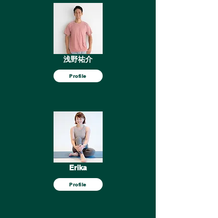
浅野祐介
Profile
Erika
Profile