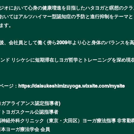
ジオにおいて心身の健康増進を目指したハタヨガと瞑想のクラ
おいてはアルツハイマー型認知症の予防と進行抑制をテーマと
ます。
後、会社員として働く傍ら2009年より心と身体のバランスを
始め、
はインド リシケシに短期滞在しヨガ哲学とトレーニングを深め現
。
ページ：
https://daisukeshimizuyoga.wixsite.com/mysite
全米ヨガアライアンス認定指導者)
イトヨガスクール公認指導者
脳神経外科クリニック（東京・大田区）ヨーガ療法指導 非常勤
日本ヨーガ療法学会 会員